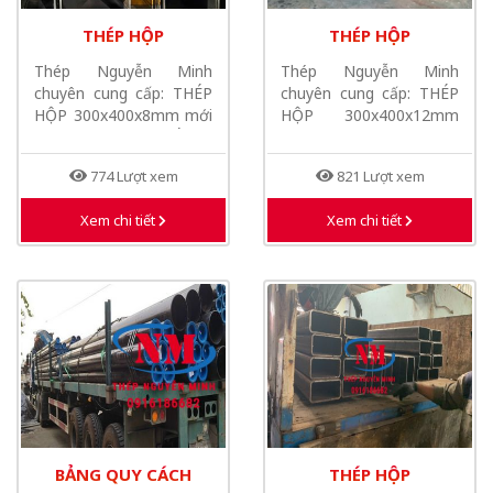
THÉP HỘP
THÉP HỘP
300X400X8MM MỚI
300X400X12MM MỚI
Thép Nguyễn Minh
Thép Nguyễn Minh
NHẤT NĂM 2026
NHẤT NĂM 2026
chuyên cung cấp: THÉP
chuyên cung cấp: THÉP
HỘP 300x400x8mm mới
HỘP 300x400x12mm
nhất năm 2026, THÉP...
mới nhất năm 2026,
THÉP...
774 Lượt xem
821 Lượt xem
Xem chi tiết
Xem chi tiết
BẢNG QUY CÁCH
THÉP HỘP