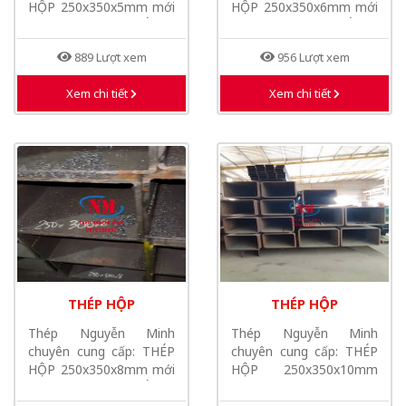
HỘP 250x350x5mm mới
HỘP 250x350x6mm mới
nhất năm 2026, THÉP...
nhất năm 2026, THÉP...
889 Lượt xem
956 Lượt xem
Xem chi tiết
Xem chi tiết
THÉP HỘP
THÉP HỘP
250X350X8MM MỚI
250X350X10MM MỚT
Thép Nguyễn Minh
Thép Nguyễn Minh
NHẤT NĂM 2026
NHẤT NĂM 2026
chuyên cung cấp: THÉP
chuyên cung cấp: THÉP
HỘP 250x350x8mm mới
HỘP 250x350x10mm
nhất năm 2026, THÉP...
mới nhất năm 2026,
THÉP...