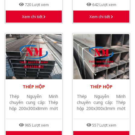
720 Lượt xem
642 Lượt xem
Xem chi tiết
Xem chi tiết
THÉP HỘP
THÉP HỘP
200X300X8MM MỚT
200X300X3MM MỚT
Thép Nguyễn Minh
Thép Nguyễn Minh
NHẤT NĂM 2026
NHẤT NĂM 2026
chuyên cung cấp: Thép
chuyên cung cấp: Thép
hộp 200x300x8mm mớt
hộp 200x300x3mm mớt
nhất năm 2026, Thép...
nhất năm 2026, Thép...
965 Lượt xem
557 Lượt xem