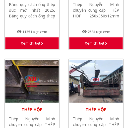
ỐNG THÉP ĐÚC MỚI
250X350X12MM MỚI
Bảng quy cách ống thép
Thép Nguyễn Minh
NHẤT 2026
NHẤT NĂM 2026
đúc mới nhất 2026,
chuyên cung cấp: THÉP
Bảng quy cách ống thép
HỘP 250x350x12mm
đúc DN600...
mới nhất năm 2026,
THÉP...
1135 Lượt xem
758 Lượt xem
Xem chi tiết
Xem chi tiết
THÉP HỘP
THÉP HỘP
250X350X5MM MỚI
250X350X6MM MỚI
Thép Nguyễn Minh
Thép Nguyễn Minh
NHẤT NĂM 2026
NHẤT NĂM 2026
chuyên cung cấp: THÉP
chuyên cung cấp: THÉP