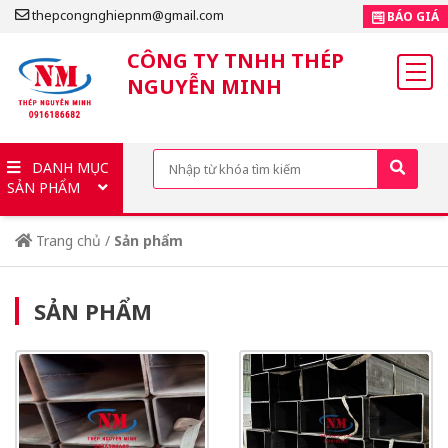
thepcongnghiepnm@gmail.com
BÁO GIÁ
CÔNG TY TNHH THÉP
NGUYỄN MINH
DANH MỤC
SẢN PHẨM
Trang chủ
/
Sản phẩm
SẢN PHẨM