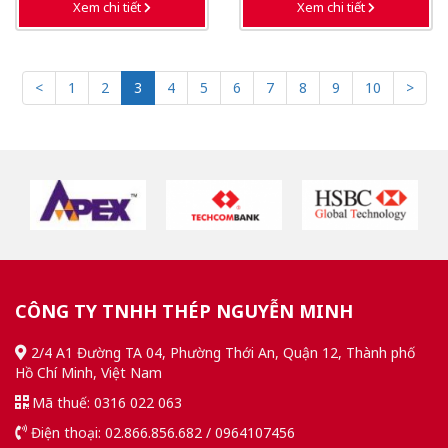
Xem chi tiết
Xem chi tiết
<
1
2
3
4
5
6
7
8
9
10
>
CÔNG TY TNHH THÉP NGUYỄN MINH
2/4 A1 Đường TA 04, Phường Thới An, Quận 12, Thành phố
Hồ Chí Minh, Việt Nam
Mã thuế: 0316 022 063
Điện thoại: 02.866.856.682 / 0964107456