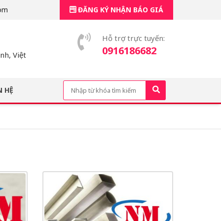
om
ĐĂNG KÝ NHẬN BÁO GIÁ
Hỗ trợ trực tuyến:
0916186682
h, Việt
N HỆ