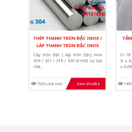
THÉP THANH TRÒN ĐẶC INOX /
TẤM
LÁP THANH TRÒN ĐẶC INOX
Cây tròn đặc ( láp tròn đặc) inox
Cr 18
304 / 201 / 316 / 430 là một sự lựa
Si ≤ 
chọn...
≤ 0,08
7920 Lượt xem
Xem chi tiết
1495