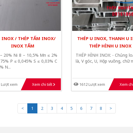
 INOX / THÉP TẤM INOX/
THÉP U INOX, THANH U 
INOX TẤM
THÉP HÌNH U INOX
 – 20% Ni 8 – 10,5% Mn ≤ 2%
THÉP HÌNH INOX: - Chủng loạ
0,75% P ≤ 0,045% S ≤ 0,03% C
là, V góc, U, Hộp vuông, chữ nh
% N...
 Lượt xem
Xem chi tiết
1612 Lượt xem
Xem chi
<
1
2
3
4
5
6
7
8
>