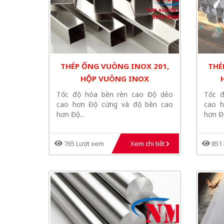
THÉP ỐNG VUÔNG INOX 201,
THÉ
HỘP VUÔNG INOX
Tốc độ hóa bền rèn cao Độ dẻo
Tốc 
cao hơn Độ cứng và độ bền cao
cao 
hơn Độ...
hơn Độ
765 Lượt xem
Xem chi tiết
851 