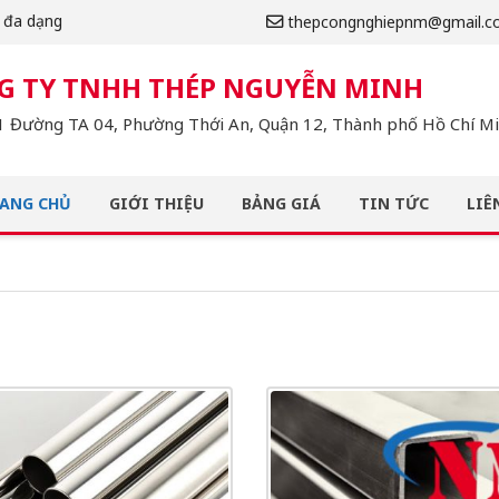
m đa dạng
thepcongnghiepnm@gmail.c
G TY TNHH THÉP NGUYỄN MINH
 Đường TA 04, Phường Thới An, Quận 12, Thành phố Hồ Chí Min
ANG CHỦ
GIỚI THIỆU
BẢNG GIÁ
TIN TỨC
LIÊ