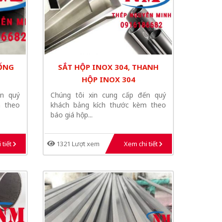
 ỐNG
SẮT HỘP INOX 304, THANH
HỘP INOX 304
ến quý
Chúng tôi xin cung cấp đến quý
m theo
khách bảng kích thước kèm theo
báo giá hộp...
 tiết
1321 Lượt xem
Xem chi tiết