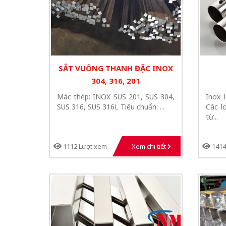
SẮT VUÔNG THANH ĐẶC INOX
304, 316, 201
Mác thép: INOX SUS 201, SUS 304,
Inox 
SUS 316, SUS 316L Tiêu chuẩn: ...
Các l
từ...
1112 Lượt xem
Xem chi tiết
1414