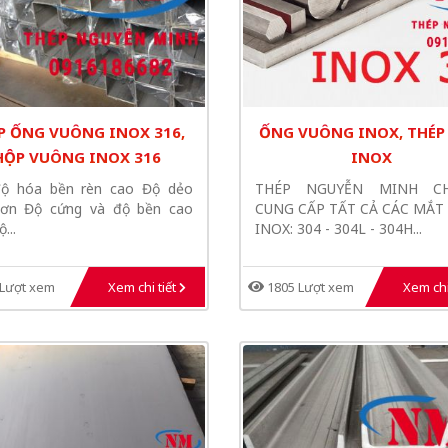
P ỐNG VUÔNG INOX 316,
ỐNG VUÔNG INOX, THÉP
HỘP VUÔNG INOX 316
INOX
độ hóa bền rèn cao Độ dẻo
THÉP NGUYỄN MINH CH
hơn Độ cứng và độ bền cao
CUNG CẤP TẤT CẢ CÁC MẮT
...
INOX: 304 - 304L - 304H...
Lượt xem
Xem chi tiết
1805 Lượt xem
Xem chi