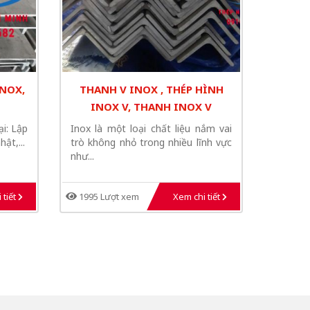
INOX,
THANH V INOX , THÉP HÌNH
INOX V, THANH INOX V
i: Lập
Inox là một loại chất liệu nắm vai
ật,...
trò không nhỏ trong nhiều lĩnh vực
như...
 tiết
1995 Lượt xem
Xem chi tiết