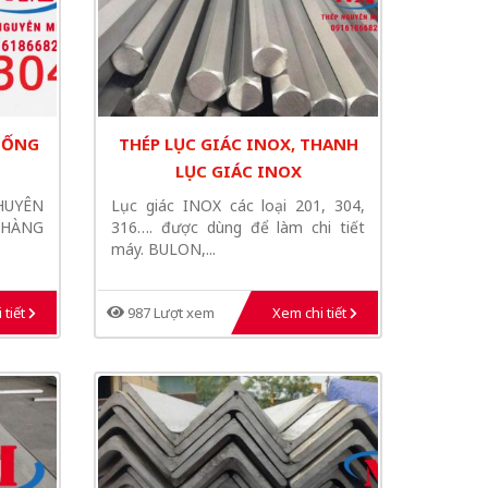
 ỐNG
THÉP LỤC GIÁC INOX, THANH
LỤC GIÁC INOX
UYÊN
Lục giác INOX các loại 201, 304,
 HÀNG
316…. được dùng để làm chi tiết
máy. BULON,...
 tiết
987 Lượt xem
Xem chi tiết