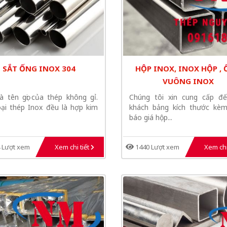
SẮT ỐNG INOX 304
HỘP INOX, INOX HỘP ,
VUÔNG INOX
là tên gọi của thép không gỉ.
Chúng tôi xin cung cấp đ
oại thép Inox đều là hợp kim
khách bảng kích thước kè
báo giá hộp...
 Lượt xem
Xem chi tiết
1440 Lượt xem
Xem chi