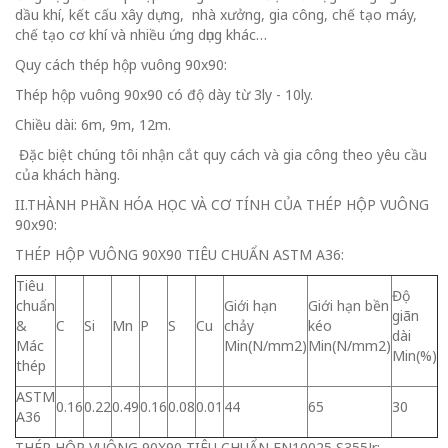
dầu khí, kết cấu xây dựng, nhà xưởng, gia công, chế tạo máy,
chế tạo cơ khí và nhiều ứng dụng khác…
Quy cách thép hộp vuông 90x90:
Thép hộp vuông 90x90 có độ dày từ 3ly - 10ly.
Chiều dài: 6m, 9m, 12m.
Đặc biệt chúng tôi nhận cắt quy cách và gia công theo yêu cầu
của khách hàng.
II.THÀNH PHẦN HÓA HỌC VÀ CƠ TÍNH CỦA THÉP HỘP VUÔNG
90x90:
THÉP HỘP VUÔNG 90X90 TIÊU CHUẨN ASTM A36:
Tiêu
Độ
chuẩn
Giới hạn
Giới hạn bền
giãn
&
C
Si
Mn
P
S
Cu
chảy
kéo
dài
Mác
Min(N/mm2)
Min(N/mm2)
Min(%)
thép
ASTM
0.16
0.22
0.49
0.16
0.08
0.01
44
65
30
A36
THÉP HỘP VUÔNG 90X90 TIÊU CHUẨN EN10025 S355Jr: