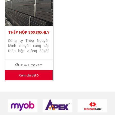
THÉP HỘP 80X80X4LY
Công ty Thép Nguyễn
Minh chuyên cung cấp
thép hộp vuông 80x80
có độ dày từ...
3147 Lượt xem
Xem chi tiết