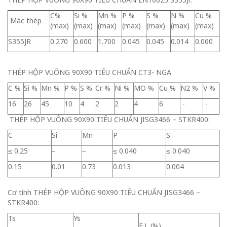
C%
Si %
Mn %
P %
S %
N %
Cu %
Mác thép
(max)
(max)
(max)
(max)
(max)
(max)
(max)
S355JR
0.270
0.600
1.700
0.045
0.045
0.014
0.060
THÉP HỘP VUÔNG 90X90 TIÊU CHUẨN CT3- NGA
C %
Si %
Mn %
P %
S %
Cr %
Ni %
MO %
Cu %
N2 %
V %
16
26
45
10
4
2
2
4
6
-
-
THÉP HỘP VUÔNG 90X90 TIÊU CHUẨN JISG3466 – STKR400:
C
Si
Mn
P
S
≤ 0.25
−
−
≤ 0.040
≤ 0.040
0.15
0.01
0.73
0.013
0.004
Cơ tính THÉP HỘP VUÔNG 90X90 TIÊU CHUẨN JISG3466 –
STKR400:
Ts
Ys
E.L,(%)