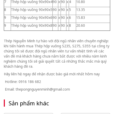
7
Thép hộp vuông 90x90x4
90
x
90
x
4
10.80
8
Thép hộp vuông 90x90x5
90
x
90
x
5
13.35
9
Thép hộp vuông 90x90x6
90
x
90
x
6
15.83
9
Thép hộp vuông 90x90x8
90
x
90
x
8
20.60
Thép Nguyễn Minh tự hào với đội ngũ nhân viên chuyên nghiệp:
khi tiến hành mua Thép hộp vuông S235, S275, S355 tại công ty
chúng tôi sẽ được đội ngũ nhân viên tư vấn nhiệt tình về các
vấn đề mà khách hàng chưa nắm bắt được với nhiều năm kinh
nghiệm chúng tôi sẽ giải quyết tất cả những thắc mắc mà quý
khách hàng đề ra.
Hãy liên hệ ngay để nhận được báo giá mới nhất hôm nay
Hotline: 0916 186 682
Email: thepongnguyenminh@gmail.com
Sản phẩm khác