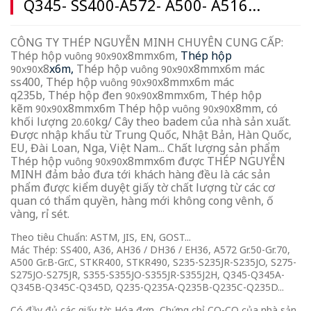
Q345- SS400-A572- A500- A516...
CÔNG TY THÉP NGUYỄN MINH CHUYÊN CUNG CẤP:
Thép hộp
x8mmx6m,
Thép hộp
vuông 90x90
x8
x6m,
Thép hộp
x8mmx6m mác
90x90
vuông 90x90
ss400, Thép hộp
x8mmx6m mác
vuông 90x90
q235b, Thép hộp đen
x8mmx6m, Thép hộp
90x90
kẽm
x8mmx6m Thép hộp
x8mm, có
90x90
vuông 90x90
khối lượng
kg/ Cây theo badem của nhà sản xuất.
20.60
Được nhập khẩu từ Trung Quốc, Nhật Bản, Hàn Quốc,
EU, Đài Loan, Nga, Việt Nam... Chất lượng sản phẩm
Thép hộp
x8mmx6m được THÉP NGUYỄN
vuông 90x90
MINH đảm bảo đưa tới khách hàng đều là các sản
phẩm được kiểm duyệt giấy tờ chất lượng từ các cơ
quan có thẩm quyền, hàng mới không cong vênh, ố
vàng, rỉ sét.
Theo tiêu Chuẩn: ASTM, JIS, EN, GOST...
Mác Thép: SS400, A36, AH36 / DH36 / EH36, A572 Gr.50-Gr.70,
A500 Gr.B-Gr.C, STKR400, STKR490, S235-S235JR-S235JO, S275-
S275JO-S275JR, S355-S355JO-S355JR-S355J2H, Q345-Q345A-
Q345B-Q345C-Q345D, Q235-Q235A-Q235B-Q235C-Q235D...
Có đầy đủ các giấy tờ: Hóa đơn, Chứng chỉ CO-CQ của nhà sản