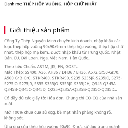
THÉP HỘP VUÔNG, HỘP CHỮ NHẬT
Danh mục:
Giới thiệu sản phẩm
Công Ty Thép Nguyễn Minh chuyên kinh doanh, nhập khẩu các
loại: thép hộp vuông 90x90x9mm thép hộp vuông, thép hộp chữ
nhật, thép hộp mạ kẽm...Được nhập khẩu từ Trung Quốc, Nhật
Bản, EU, Đài Loan, Nga, Việt Nam, Hàn Quốc...
Theo tiêu Chuẩn: ASTM, JIS, EN, GOST...
Mác Thép: SS400, A36, AH36 / DH36 / EH36, A572 Gr.50-Gr.70,
A500 Gr.B-Gr.C, STKR400, STKR490, S235-S235JR-S235JO, S275-
S275JO-S275JR, S355-S355JO-S355JR-S355J2H, Q345-Q345A-
Q345B-Q345C-Q345D, Q235-Q235A-Q235B-Q235C-Q235D...
Có đầy đủ các giấy tờ: Hóa đơn, Chứng chỉ CO-CQ của nhà sản
xuất.
Mới 100% chưa qua sử dụng, bề mặt nhẵn phẳng không rỗ,
không sét.
Ứng dụng của thép hộp vuông 90x90: Được sử dụng trong ngành