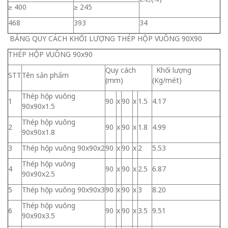
≥ 400
≥ 245
468
393
34
BẢNG QUY CÁCH KHỐI LƯỢNG THÉP HỘP VUÔNG 90X90
THÉP HỘP VUÔNG 90x90
Quy cách
Khối lượng
STT
Tên sản phẩm
(mm)
(Kg/mét)
Thép hộp vuông
1
90
x
90
x
1.5
4.17
90x90x1.5
Thép hộp vuông
2
90
x
90
x
1.8
4.99
90x90x1.8
3
Thép hộp vuông 90x90x2
90
x
90
x
2
5.53
Thép hộp vuông
4
90
x
90
x
2.5
6.87
90x90x2.5
5
Thép hộp vuông 90x90x3
90
x
90
x
3
8.20
Thép hộp vuông
6
90
x
90
x
3.5
9.51
90x90x3.5