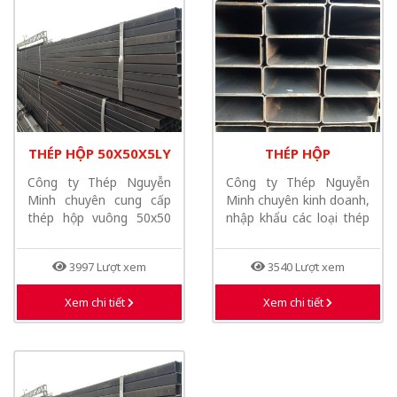
THÉP HỘP 50X50X5LY
THÉP HỘP
160X80X5LY
Công ty Thép Nguyễn
Công ty Thép Nguyễn
Minh chuyên cung cấp
Minh chuyên kinh doanh,
thép hộp vuông 50x50
nhập khẩu các loại thép
có độ dầy từ...
hộp vuông,...
3997 Lượt xem
3540 Lượt xem
Xem chi tiết
Xem chi tiết