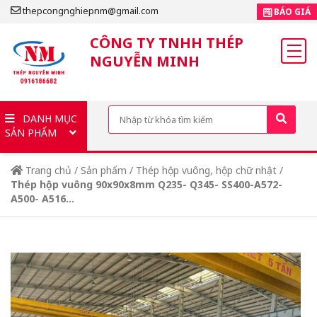
thepcongnghiepnm@gmail.com
BÁO GIÁ
CÔNG TY TNHH THÉP
NGUYỄN MINH
DANH MỤC
SẢN PHẨM
Trang chủ
/
Sản phẩm
/
Thép hộp vuông, hộp chữ nhật
/
Thép hộp vuông 90x90x8mm Q235- Q345- SS400-A572-
A500- A516...