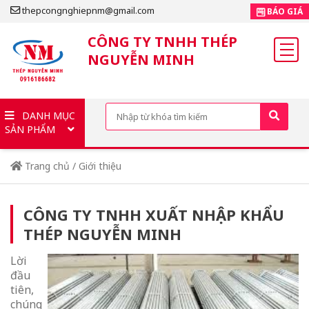
thepcongnghiepnm@gmail.com
BÁO GIÁ
CÔNG TY TNHH THÉP
NGUYỄN MINH
DANH MỤC
SẢN PHẨM
Trang chủ
/
Giới thiệu
CÔNG TY TNHH XUẤT NHẬP KHẨU
THÉP NGUYỄN MINH
Lời
đầu
tiên,
chúng