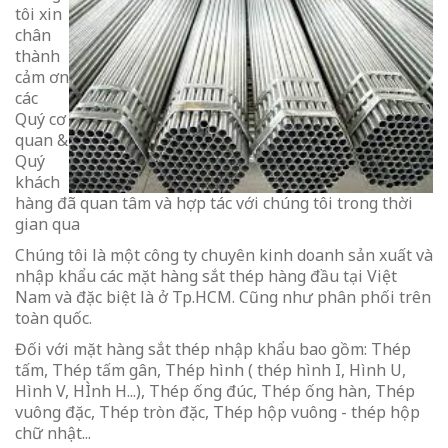
tôi xin
chân
thành
cảm ơn
các
Quý cơ
quan &
Quý
khách
hàng đã quan tâm và hợp tác với chúng tôi trong thời
gian qua
Chúng tôi là một công ty chuyên kinh doanh sản xuất và
nhập khẩu các mặt hàng sắt thép hàng đầu tại Việt
Nam và đặc biệt là ở Tp.HCM. Cũng như phân phối trên
toàn quốc.
Đối với mặt hàng sắt thép nhập khẩu bao gồm: Thép
tấm, Thép tấm gân, Thép hình ( thép hình I, Hình U,
Hình V, HÌnh H...), Thép ống đúc, Thép ống hàn, Thép
vuông đặc, Thép tròn đặc, Thép hộp vuông - thép hộp
chữ nhật...