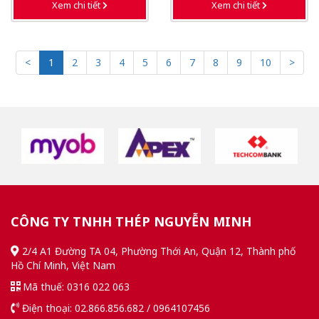
Xem chi tiết
Xem chi tiết
<
1
2
3
4
5
6
7
8
9
10
>
CÔNG TY TNHH THÉP NGUYỄN MINH
2/4 A1 Đường TA 04, Phường Thới An, Quận 12, Thành phố
Hồ Chí Minh, Việt Nam
Mã thuế: 0316 022 063
Điện thoại: 02.866.856.682 / 0964107456