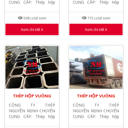
A500- A516...
CUNG CẤP: Thép hộp
CUNG CẤP: Thép Hộp
vuông 90x90x8mmx6m,
mác S355JR
Thép hộp...
200x200x10x12m,
508 Lượt xem
715 Lượt xem
Thép...
Xem chi tiết
Xem chi tiết
THÉP HỘP VUÔNG
THÉP HỘP VUÔNG
S355J2-N
S355J2-N
CÔNG TY THÉP
CÔNG TY THÉP
200X200X10X12M
200X200X10X12M
NGUYỄN MINH CHUYÊN
NGUYỄN MINH CHUYÊN
CUNG CẤP: Thép hộp
CUNG CẤP: Thép hộp
S355J2-N
S355J2-N
200x200x10x12m,
200x200x10x12m,