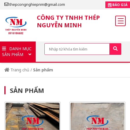
thepcongnghiepnm@gmail.com
BÁO GIÁ
CÔNG TY TNHH THÉP
NGUYỄN MINH
DANH MỤC
SẢN PHẨM
Trang chủ
/
Sản phẩm
SẢN PHẨM