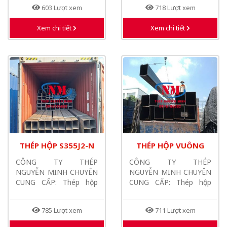
603 Lượt xem
718 Lượt xem
Thép...
Thép...
Xem chi tiết
Xem chi tiết
THÉP HỘP S355J2-N
THÉP HỘP VUÔNG
200X200X10X12M -
S355JR
CÔNG TY THÉP
CÔNG TY THÉP
THÉP HỘP S355J2-N
200X200X10X12M
NGUYỄN MINH CHUYÊN
NGUYỄN MINH CHUYÊN
200X200X10X6M
CUNG CẤP: Thép hộp
CUNG CẤP: Thép hộp
S355J2-N
S355JR
200x200x10x12m,
200x200x10x12m, Thép
785 Lượt xem
711 Lượt xem
Thép...
hộp...