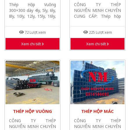
300X300 MÁC Q235-
200X200 MÁC Q235/-
Thép Hộp Vuông
CÔNG TY THÉP
Q345- SS400- S355JR-
Q345- SS400- S355JR-
300×300 dày 4ly, 5ly, 6ly,
NGUYỄN MINH CHUYÊN
A572- A500- A516...
A572- A500- A516...
8ly, 10ly, 12ly, 15ly, 16ly,
CUNG CẤP: Thép hộp
20ly: được...
vuông 200x200x2.5ly,
Thép hộp...
72 Lượt xem
225 Lượt xem
Xem chi tiết
Xem chi tiết
THÉP HỘP VUÔNG
THÉP HỘP MÁC
90X90X8MM Q235-
S355JR
CÔNG TY THÉP
CÔNG TY THÉP
Q345- SS400-A572-
200X200X10X12M
NGUYỄN MINH CHUYÊN
NGUYỄN MINH CHUYÊN