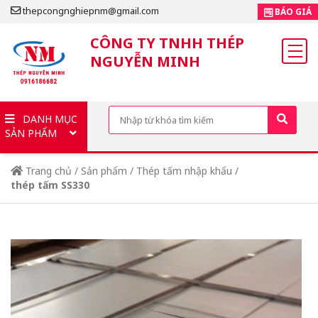
thepcongnghiepnm@gmail.com
BÁO GIÁ
CÔNG TY TNHH THÉP
NGUYỄN MINH
DANH MỤC
SẢN PHẨM
Trang chủ
/
Sản phẩm
/
Thép tấm nhập khẩu
/
thép tấm SS330