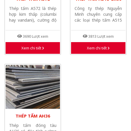
Thép tấm A572 là thép
Công ty thép Nguyễn
hợp kim thấp (columbi
Minh chuyên cung cấp
hay vandani), cường độ
các loại thép tấm A515
cao gồm:...
Gr60 được...
3690 Lượt xem
3813 Lượt xem
Xem chi tiết
Xem chi tiết
THÉP TẤM AH36
Thép tấm đóng tàu