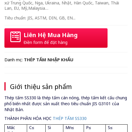
xứ Trung Quốc, Nga, Ukraina, Nhật, Hàn Quốc, Taiwan, Thái
Lan, EU, Mỹ,Malaysia…
Tiêu chuẩn: JIS, ASTM, DIN, GB, EN...
Liên Hệ Mua Hàng
Điền form để đặt hàng
THÉP TẤM NHẬP KHẨU
Danh mục:
Giới thiệu sản phẩm
Thép tấm SS330 là thép tấm cán nóng, thép tấm kết cấu chung
phổ biến nhất được sản xuất theo tiêu chuẩn JIS G3101 của
Nhật Bản.
THÀNH PHẦN HÓA HỌC
THÉP TẤM SS330
Mác
C≤
Si
Mn≤
P≤
S≤