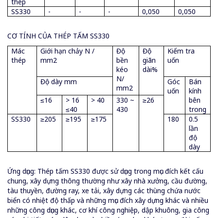
thép
SS330
-
-
-
0,050
0,050
CƠ TÍNH CỦA THÉP TẤM SS330
Mác
Giới hạn chảy N /
Độ
Độ
Kiểm tra
thép
mm2
bền
giãn
uốn
kéo
dài%
N/
Độ dày mm
Góc
Bán
mm2
uốn
kính
≤16
> 16
> 40
330 ~
≥26
bên
≤40
430
trong
SS330
≥205
≥195
≥175
180
0.5
lần
độ
dày
Ứng dụng: Thép tấm SS330 được sử dụng trong mục đích kết cấu
chung, xây dựng thông thường như xây nhà xưởng, cầu đường,
tàu thuyền, đường ray, xe tải, xây dựng các thùng chứa nước
biển có nhiệt độ thấp và những mục đích xây dựng khác và nhiều
những công dụng khác, cơ khí công nghiệp, dập khuông, gia công