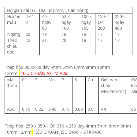
Độ giãn dài (%); Dia . (d) mm; ( Cán nóng)
Hướng
D<4
40
63 <
100 <
150 <
250<
mẫu
0
ngày
ngày
ngày
D<
ngày
63
100
150
200
400
Ngang
20
19
18
18
17
17
Theo
22
21
20
18
17
17
chiều
dọc
Thép hộp 300x400 dày 4mm 5mm 6mm 8mm 10mm
12mm
TIÊU CHUẨN ASTM A36:
Mác
C
Si
Mn
P
S
Cu
Giới hạn
Gi
Thép
chảy
ké
Min(N/mm2)
Mi
A36
0.16
0.22
0.49
0.16
0.08
0.01
44
65
Thép hộp 250 x 350/HỘP 350 x 250 dày 4mm 5mm 6mm 8mm
10mm 12mm
TIÊU CHUẨN JISG 3466 – STKR400: