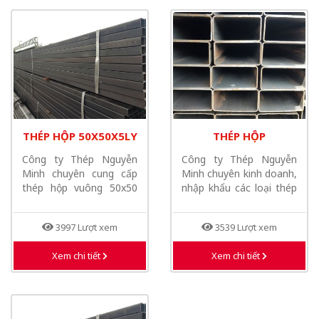
THÉP HỘP 50X50X5LY
THÉP HỘP
160X80X5LY
Công ty Thép Nguyễn
Công ty Thép Nguyễn
Minh chuyên cung cấp
Minh chuyên kinh doanh,
thép hộp vuông 50x50
nhập khẩu các loại thép
có độ dầy từ...
hộp vuông,...
3997 Lượt xem
3539 Lượt xem
Xem chi tiết
Xem chi tiết