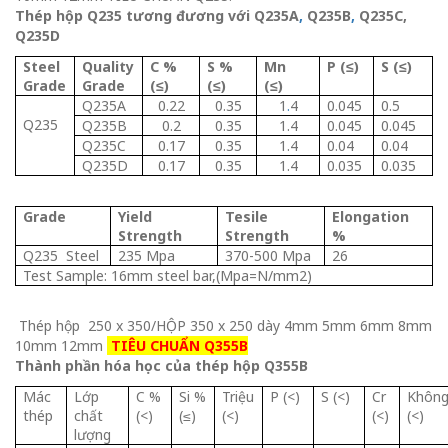
Thép hộp Q235 tương đương với Q235A
,
Q235B
,
Q235C,
Q235D
Steel
Quality
C %
S %
Mn
P (
≤)
S (
≤)
Grade
Grade
(
≤)
(
≤)
(
≤)
Q235A
0.22
0.35
1
.
4
0.045
0.5
Q235
Q235B
0.2
0.35
1.4
0.045
0.045
Q235C
0.17
0.35
1.4
0.04
0.04
Q235D
0.17
0.35
1.4
0.035
0.035
Grade
Yield
Tesile
Elongation
Strength
Strength
%
Q235 Steel
235 Mpa
370-500 Mpa
26
Test Sample: 16mm steel bar,(Mpa=N/mm2)
Thép hộp 250 x 350/HỘP 350 x 250 dày 4mm 5mm 6mm 8mm
10mm 12mm
TIÊU CHUẨN Q355B
Thành phần hóa học của thép hộp Q355B
Mác
Lớp
C %
Si %
Triệu
P (<)
S (<)
Cr
Khôn
thép
chất
(<)
(≤)
(<)
(<)
(<)
lượng