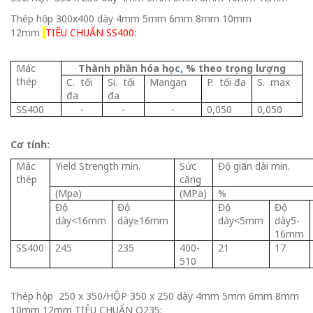
Thép hộp 300x400 dày 4mm 5mm 6mm 8mm 10mm
12mm
TIÊU CHUẨN SS400:
Mác
Thành phần hóa học
,
% theo trọng lượng
thép
C. tối
Si. tối
Mangan
P. tối đa
S. max
đa
đa
SS400
-
-
-
0,050
0,050
Cơ tính:
Mác
Yield Strength min.
Sức
Độ giãn dài min.
thép
căng
(Mpa)
(MPa)
%
Độ
Độ
Độ
Độ
dày<16mm
dày≥16mm
dày<5mm
dày5-
16mm
SS400
245
235
400-
21
17
510
Thép hộp 250 x 350/HỘP 350 x 250 dày 4mm 5mm 6mm 8mm
10mm 12mm TIÊU CHUẨN Q235: