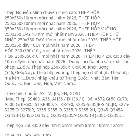
Thép Nguyễn Minh chuyên cung cấp: THÉP HỘP
250x350x10mm mới nhất năm 2026, THÉP HỘP
250x350x10mm mới nhất năm 2026, THÉP HỘP
350x250x10mm mới nhất năm 2026, THÉP HỘP VUÔNG
250x350 DÀY 10mm mới nhất năm 2026, THÉP HỘP CHỮ
NHẬT 250x350 DÀY 10mm mới nhất năm 2026, THÉP HỘP
250x350 dày 10LY mới nhất năm 2026, THÉP
HỘP 250x350x10ly mới nhất năm 2026, THÉP
HỘP 250x350x10li mới nhất năm 2026, THÉP HỘP 250x350 dày
10mm/ly/li mới nhất năm 2026 . Dung sai của nhà sản xuất cho
phép: ±2-5%. Thép hộp 250x350x10x6000 Khối lượng
(546,36Kg/cây). Thép hộp vuông, Thép hộp chữ nhật, Thép hộp
mạ kẽm…..Được nhập khẩu từ Trung Quốc, Nhật Bản, Hàn
Quốc, EU,Đài Loan, Nga, Việt Nam…
Theo tiêu Chuẩn: ASTM, JIS, EN, GOST...
Mác Thép: SS400, A36, AH36 / DH36 / EH36, A572 Gr.50-Gr.70,
A500 Gr.B-Gr.C, STKR400, STKR490, S235-S235JR-S235JO, S275-
S275JO-S275JR, S355-S355JO-S355JR-S355J2H, Q345-Q345A-
Q345B-Q345C-Q345D, Q235-Q235A-Q235B-Q235C-Q235D...
Thép hộp 250x350 dày 4mm 5mm 6mm 8mm 10mm 12mm :
Chiều dài: 6m, 9m, 12m.