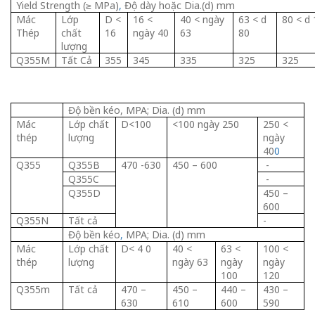
Yield Strength (≥ MPa)
,
Độ dày hoặc Dia.(d) mm
Mác
Lớp
D <
16 <
40 < ngày
63 < d
80 < d
Thép
chất
16
ngày 40
63
80
lượng
Q355M
Tất Cả
355
345
335
325
325
Độ bền kéo, MPA; Dia. (d) mm
Mác
Lớp chất
D<100
<100 ngày 250
250 <
thép
lượng
ngày
40
0
Q355
Q355B
470 -630
450 – 600
-
Q355C
-
Q355D
450 –
600
Q355N
Tất cả
-
Độ bền kéo
,
MPA; Dia. (d) mm
Mác
Lớp chất
D< 4 0
40 <
63 <
100 <
thép
lượng
ngày 63
ngày
ngày
100
120
Q355m
Tất cả
470 –
450 –
440 –
430 –
630
610
600
590