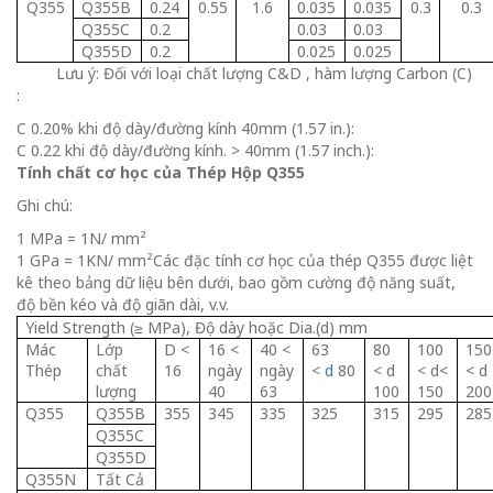
Q355
Q355B
0.24
0.55
1.6
0.035
0.035
0.3
0.3
Q355C
0.2
0.03
0
.
03
Q355D
0.2
0.025
0.025
Lưu ý: Đối với loại chất lượng C&D , hàm lượng Carbon (C)
:
C 0.20% khi độ dày/đường kính 40mm (1.57 in.):
C 0.22 khi độ dày/đường kính. > 40mm (1.57 inch.):
Tính chất cơ học của Thép Hộp
Q355
Ghi chú:
1 MPa = 1N/ mm²
1 GPa = 1KN/ mm²Các đặc tính cơ học của thép Q355 được liệt
kê theo bảng dữ liệu bên dưới, bao gồm cường độ năng suất,
độ bền kéo và độ giãn dài, v.v.
Yield Strength (≥ MPa), Độ dày hoặc Dia.(d) mm
Mác
Lớp
D <
16 <
40 <
63
80
100
15
Thép
chất
16
ngày
ngày
<
d
80
< d
< d<
< d
lượng
40
63
100
150
200
Q355
Q355B
355
345
335
325
315
295
285
Q355C
Q355D
Q355N
Tất Cả