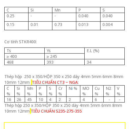
C
Si
Mn
P
S
0.25
-
-
0.040
0.040
0.15
0.01
0.73
0.013
0.004
Cơ tính STKR400:
Ts
Ys
E.L (%)
≥ 400
≥ 245
468
393
34
Thép hộp 250 x 350/HỘP 350 x 250 dày 4mm 5mm 6mm 8mm
10mm 12mm
TIÊU CHUẨN CT3 – NGA:
C
Si
Mn
P
S
Cr
N
i
%
MO
Cu
N2
V
%
%
%
%
%
%
%
%
%
%
16
26
45
10
4
2
2
4
6
-
-
Thép hộp 250 x 350/HỘP 350 x 250 dày 4mm 5mm 6mm 8mm
10mm 12mm
TIÊU CHUẨN S235-275-355