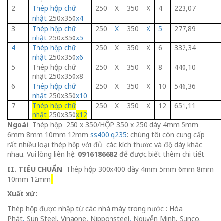
2
Thép hộp chữ
250
X
350
X
4
223,07
nhật
250x350
x4
3
Thép hộp chữ
250
X
350
X
5
277,89
nhật
250x350
x5
4
Thép hộp chữ
250
X
350
X
6
332,34
nhật
250x350
x6
5
Thép hộp chữ
250
X
350
X
8
440,10
nhật 250x350x8
6
Thép hộp chữ
250
X
350
X
10
546,36
nhật
250x350
x10
7
Thép hộp chữ
250
X
350
X
12
651,11
nhật
250x350
x12
Ngoài
Thép hộp 250 x 350/HỘP 350 x 250 dày 4mm 5mm
6mm 8mm 10mm 12mm
ss400 q235
: chúng tôi còn cung cấp
rất nhiều loại thép hộp với đủ các kích thước và độ dày khác
nhau. Vui lòng liên hệ:
0916186682
để được biết thêm chi tiết
II. TIÊU CHUẨN
Thép hộp 300x400 dày 4mm 5mm 6mm 8mm
10mm 12mm
Xuất xứ:
Thép hộp được nhập từ các nhà máy trong nước : Hòa
Phát
,
Sun Steel, Vinaone, Nipponsteel
,
Nguyễn Minh, Sunco.