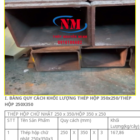
I. BẢNG QUY CÁCH KHỐI LƯỢNG THÉP HỘP
350x250/THÉP
HỘP 250X350
THÉP HỘP CHỮ NHẬT 250 x 350/HỘP 350 x 250
STT
Tên Sản Phẩm
Quy cách (mm)
Khối
Lượng(kg/cây)
1
Thép hộp chữ
250
X
350
X
3
167,86
nhật 250x350x3