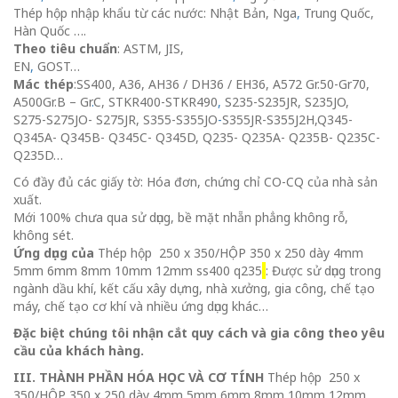
Thép hộp nhập khẩu từ các nước: Nhật Bản, Nga
,
Trung Quốc,
Hàn Quốc ….
Theo tiêu chuẩn
: ASTM, JIS,
EN
,
GOS
Mác thép
:SS400, A36, AH36 / DH36 / EH36, A572 Gr.50-Gr70,
A500Gr.B – Gr
.
C, STKR400-STKR490
,
S235-S235JR, S235JO,
S275-S275JO- S275JR, S355-S355JO
-
S355JR-S355J2H,Q345-
Q345A- Q345B- Q345C- Q345D, Q235- Q235A- Q235B- Q235C-
Q235D…
Có đầy đủ các giấy tờ: Hóa đơn, chứng chỉ CO-CQ của nhà sản
xuất.
Mới 100% chưa qua sử dụng, bề mặt nhẵn phẳng không rỗ,
không sét.
Ứng dụng của
Thép hộp 250 x 350/HỘP 350 x 250 dày 4mm
5mm 6mm 8mm 10mm 12mm ss400 q235
: Được sử dụng trong
ngành dầu khí, kết cấu xây dựng, nhà xưởng, gia công, chế tạo
máy, chế tạo cơ khí và nhiều ứng dụng khác…
Đặc biệt chúng tôi nhận cắt quy cách và gia công theo yêu
cầu của khách hàng.
III. THÀNH PHẦN HÓA HỌC VÀ CƠ TÍNH
Thép hộp 250 x
350/HỘP 350 x 250 dày 4mm 5mm 6mm 8mm 10mm 12mm