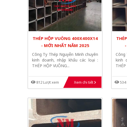
THÉP HỘP VUÔNG 400X400X14
THÉP
- MỚI NHẤT NĂM 2025
Công Ty Thép Nguyễn Minh chuyên
Công 
kinh doanh, nhập khẩu các loại :
kinh 
THÉP HỘP VUÔNG...
THÉP 
812 Lượt xem
Xem chi tiết
534 