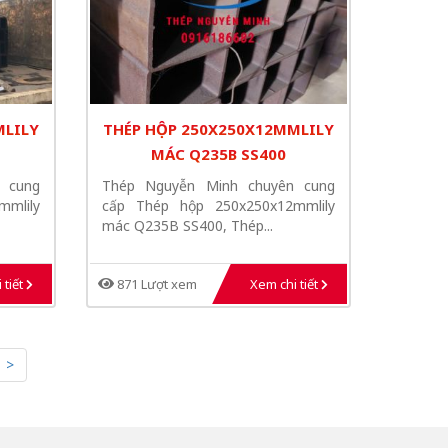
MLILY
THÉP HỘP 250X250X12MMLILY
MÁC Q235B SS400
 cung
Thép Nguyễn Minh chuyên cung
mlily
cấp Thép hộp 250x250x12mmlily
mác Q235B SS400, Thép...
 tiết
871 Lượt xem
Xem chi tiết
>