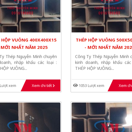
 HỘP VUÔNG 400X400X15
THÉP HỘP VUÔNG 500X5
- MỚI NHẤT NĂM 2025
- MỚI NHẤT NĂM 202
Ty Thép Nguyễn Minh chuyên
Công Ty Thép Nguyễn Minh 
doanh, nhập khẩu các loại :
kinh doanh, nhập khẩu các 
HỘP VUÔNG...
THÉP HỘP VUÔNG...
Lượt xem
Xem chi tiết
1053 Lượt xem
Xem chi