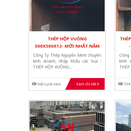
THÉP HỘP VUÔNG
THÉP
500X500X12- MỚI NHẤT NĂM
2025
Công Ty Thép Nguyễn Minh chuyên
Công 
kinh doanh, nhập khẩu các loại :
kinh 
THÉP HỘP VUÔNG...
THÉP 
943 Lượt xem
Xem chi tiết
734 