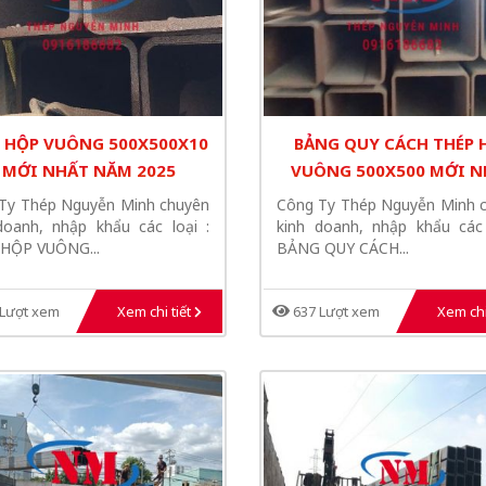
 HỘP VUÔNG 500X500X10
BẢNG QUY CÁCH THÉP 
- MỚI NHẤT NĂM 2025
VUÔNG 500X500 MỚI N
HÔM NAY
Ty Thép Nguyễn Minh chuyên
Công Ty Thép Nguyễn Minh 
doanh, nhập khẩu các loại :
kinh doanh, nhập khẩu các 
HỘP VUÔNG...
BẢNG QUY CÁCH...
Lượt xem
Xem chi tiết
637 Lượt xem
Xem chi