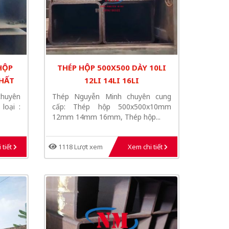
HỘP
THÉP HỘP 500X500 DÀY 10LI
HẤT
12LI 14LI 16LI
chuyên
Thép Nguyễn Minh chuyên cung
loại :
cấp: Thép hộp 500x500x10mm
12mm 14mm 16mm, Thép hộp...
 tiết
1118 Lượt xem
Xem chi tiết