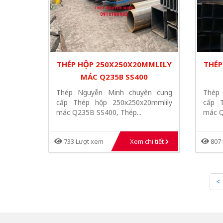
THÉP HỘP 250X250X20MMLILY
THÉP
MÁC Q235B SS400
Thép Nguyễn Minh chuyên cung
Thép
cấp Thép hộp 250x250x20mmlily
cấp 
mác Q235B SS400, Thép...
mác Q
733 Lượt xem
Xem chi tiết
807 
<