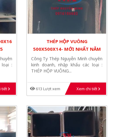
00X16
THÉP HỘP VUÔNG
5
500X500X14- MỚI NHẤT NĂM
2025
chuyên
Công Ty Thép Nguyễn Minh chuyên
loại :
kinh doanh, nhập khẩu các loại :
THÉP HỘP VUÔNG...
 tiết
613 Lượt xem
Xem chi tiết