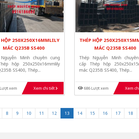
 HỘP 250X250X16MMLILY
THÉP HỘP 250X250X15M
MÁC Q235B SS400
MÁC Q235B SS400
 Nguyễn Minh chuyên cung
Thép Nguyễn Minh chuyên
Thép hộp 250x250x16mmlily
cấp Thép hộp 250x250x15m
235B SS400, Thép...
mác Q235B SS400, Thép...
Lượt xem
Xem chi tiết
686 Lượt xem
Xem chi
8
9
10
11
12
13
14
15
16
17
18