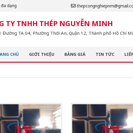
m đa dạng
thepcongnghiepnm@gmail.c
G TY TNHH THÉP NGUYỄN MINH
 Đường TA 04, Phường Thới An, Quận 12, Thành phố Hồ Chí Min
ANG CHỦ
GIỚI THIỆU
BẢNG GIÁ
TIN TỨC
LIÊ